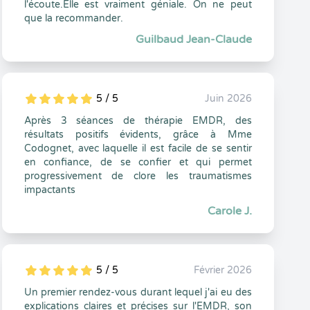
l'écoute.Elle est vraiment géniale. On ne peut
que la recommander.
Guilbaud Jean-Claude
5 / 5
Juin 2026
5
1
5
0
Après 3 séances de thérapie EMDR, des
résultats positifs évidents, grâce à Mme
Codognet, avec laquelle il est facile de se sentir
en confiance, de se confier et qui permet
progressivement de clore les traumatismes
impactants
Carole J.
5 / 5
Février 2026
5
1
5
0
Un premier rendez-vous durant lequel j'ai eu des
explications claires et précises sur l'EMDR, son