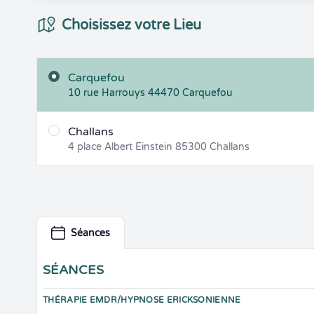
Choix du Lieux
Choisissez votre Lieu
Carquefou
10 rue Harrouys
44470
Carquefou
Challans
4 place Albert Einstein
85300
Challans
Séances
SÉANCES
THÉRAPIE EMDR/HYPNOSE ERICKSONIENNE