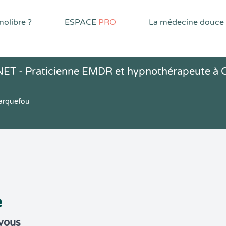
olibre ?
ESPACE
PRO
La médecine douce
T - Praticienne EMDR et hypnothérapeute à C
arquefou
e
-vous