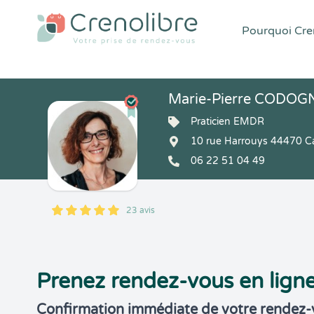
Pourquoi Cren
Marie-Pierre CODOGNE
Praticien EMDR
10 rue Harrouys 44470 C
06 22 51 04 49
23 avis
5
1
5
23
Prenez rendez-vous en lign
Confirmation immédiate de votre rendez