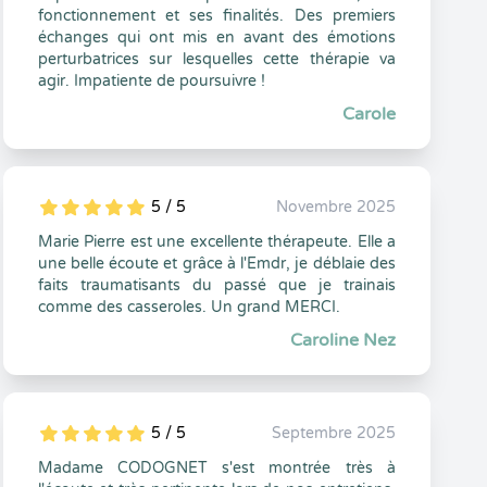
fonctionnement et ses finalités. Des premiers
échanges qui ont mis en avant des émotions
perturbatrices sur lesquelles cette thérapie va
agir. Impatiente de poursuivre !
Carole
5 / 5
Novembre 2025
5
1
5
0
Marie Pierre est une excellente thérapeute. Elle a
une belle écoute et grâce à l'Emdr, je déblaie des
faits traumatisants du passé que je trainais
comme des casseroles. Un grand MERCI.
Caroline Nez
5 / 5
Septembre 2025
5
1
5
0
Madame CODOGNET s'est montrée très à