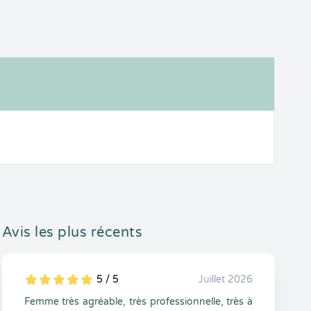
Avis les plus récents
5 / 5
Juillet 2026
5
1
5
0
Femme très agréable, très professionnelle, très à