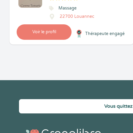
5
1
5
14
Massage
22700 Louannec
Voir le profil
Thérapeute engagé
Vous quittez 