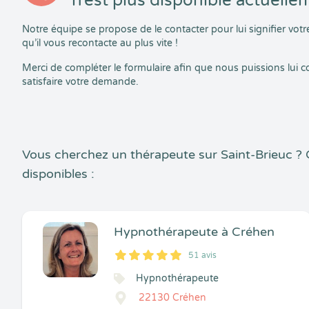
n’est plus disponible actuelle
Notre équipe se propose de le contacter pour lui signifier vo
qu’il vous recontacte au plus vite !
Merci de compléter le formulaire afin que nous puissions lui
satisfaire votre demande.
Vous cherchez un thérapeute sur Saint-Brieuc ?
disponibles :
Hypnothérapeute à Créhen
51 avis
5
1
5
51
Hypnothérapeute
22130 Créhen