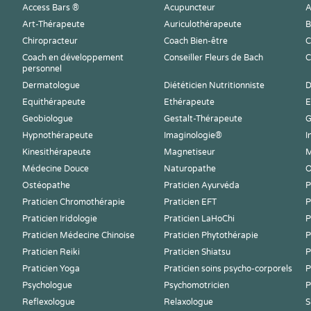
Access Bars ®
Acupuncteur
A
Art-Thérapeute
Auriculothérapeute
B
Chiropracteur
Coach Bien-être
C
Coach en développement
Conseiller Fleurs de Bach
C
personnel
Dermatologue
Diététicien Nutritionniste
D
Equithérapeute
Ethérapeute
E
Geobiologue
Gestalt-Thérapeute
G
Hypnothérapeute
Imaginologie®
I
Kinesithérapeute
Magnetiseur
M
Médecine Douce
Naturopathe
O
Ostéopathe
Praticien Ayurvéda
P
Praticien Chromothérapie
Praticien EFT
P
Praticien Iridologie
Praticien LaHoChi
P
Praticien Médecine Chinoise
Praticien Phytothérapie
P
Praticien Reiki
Praticien Shiatsu
P
Praticien Yoga
Praticien soins psycho-corporels
P
Psychologue
Psychomotricien
P
Reflexologue
Relaxologue
S