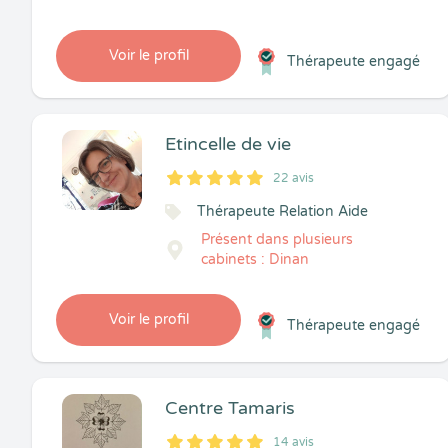
Voir le profil
Thérapeute engagé
Etincelle de vie
22 avis
5
1
5
22
Thérapeute Relation Aide
Présent dans plusieurs
cabinets : Dinan
Voir le profil
Thérapeute engagé
Centre Tamaris
14 avis