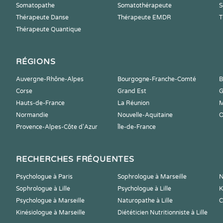
Somatopathe
Somatothérapeute
S
Thérapeute Danse
Thérapeute EMDR
T
Thérapeute Quantique
RÉGIONS
Auvergne-Rhône-Alpes
Bourgogne-Franche-Comté
B
Corse
Grand Est
G
Hauts-de-France
La Réunion
M
Normandie
Nouvelle-Aquitaine
O
Provence-Alpes-Côte d'Azur
Île-de-France
RECHERCHES FRÉQUENTES
Psychologue à Paris
Sophrologue à Marseille
N
Sophrologue à Lille
Psychologue à Lille
K
Psychologue à Marseille
Naturopathe à Lille
C
Kinésiologue à Marseille
Diététicien Nutritionniste à Lille