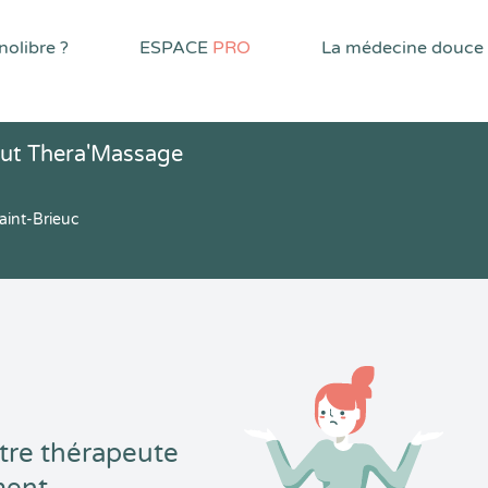
olibre ?
ESPACE
PRO
La médecine douce
tut Thera'Massage
aint-Brieuc
tre thérapeute