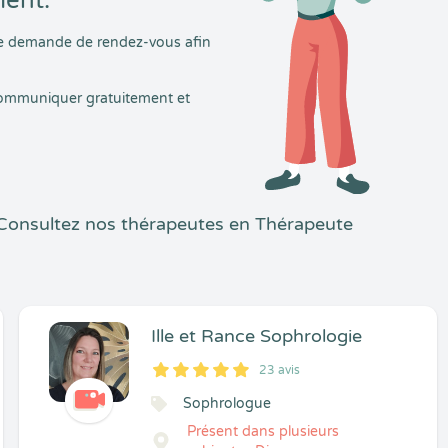
ment.
tre demande de rendez-vous afin
 communiquer gratuitement et
 Consultez nos thérapeutes en Thérapeute
Ille et Rance Sophrologie
23 avis
5
1
5
23
Sophrologue
Présent dans plusieurs