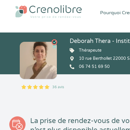
Pourquoi Cren
Deborah Thera - Insti
Thérapeute
10 rue Berthollet 22000 S
06 74 51 69 50
36 avis
5
1
5
36
La prise de rendez-vous de vo