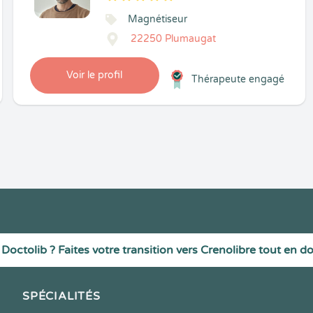
5
1
5
7
Magnétiseur
22250 Plumaugat
Voir le profil
Thérapeute engagé
Doctolib ? Faites votre transition vers Crenolibre tout en d
SPÉCIALITÉS