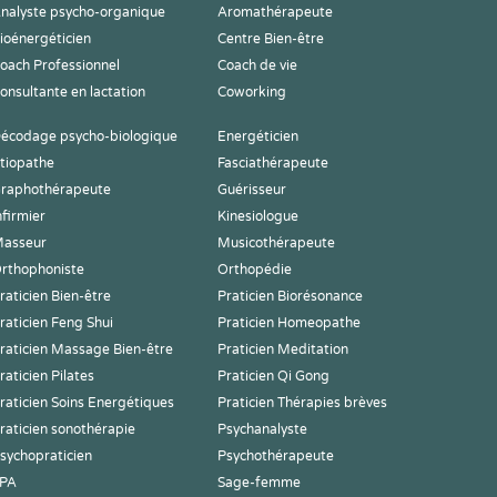
nalyste psycho-organique
Aromathérapeute
ioénergéticien
Centre Bien-être
oach Professionnel
Coach de vie
onsultante en lactation
Coworking
écodage psycho-biologique
Energéticien
tiopathe
Fasciathérapeute
raphothérapeute
Guérisseur
nfirmier
Kinesiologue
asseur
Musicothérapeute
rthophoniste
Orthopédie
raticien Bien-être
Praticien Biorésonance
raticien Feng Shui
Praticien Homeopathe
raticien Massage Bien-être
Praticien Meditation
raticien Pilates
Praticien Qi Gong
raticien Soins Energétiques
Praticien Thérapies brèves
raticien sonothérapie
Psychanalyste
sychopraticien
Psychothérapeute
PA
Sage-femme