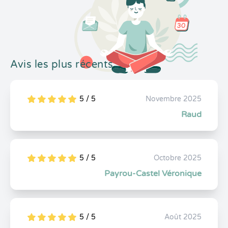
Avis les plus récents
5 / 5
Novembre 2025
5
1
5
0
Raud
5 / 5
Octobre 2025
5
1
5
0
Payrou-Castel Véronique
5 / 5
Août 2025
5
1
5
0