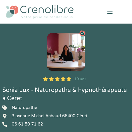
Open mai
10 avis
5
1
5
10
Sonia Lux - Naturopathe & hypnothérapeute
à Céret
Naturopathe
3 avenue Michel Aribaud 66400 Céret
06 61 50 71 62