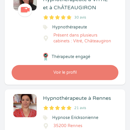
et à ChÂTEAUGIRON
30 avis
5
1
5
30
Hypnothérapeute
Présent dans plusieurs
cabinets : Vitré, Châteaugiron
Thérapeute engagé
Voir le profil
Hypnothérapeute à Rennes
21 avis
5
1
5
21
Hypnose Ericksonienne
35200 Rennes