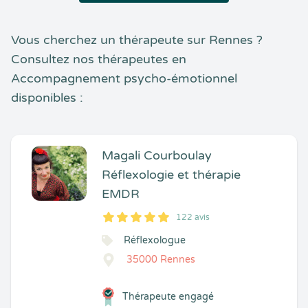
Vous cherchez un thérapeute sur Rennes ?
Consultez nos thérapeutes en
Accompagnement psycho-émotionnel
disponibles :
Magali Courboulay
Réflexologie et thérapie
EMDR
122 avis
5
1
5
122
Réflexologue
35000 Rennes
Thérapeute engagé