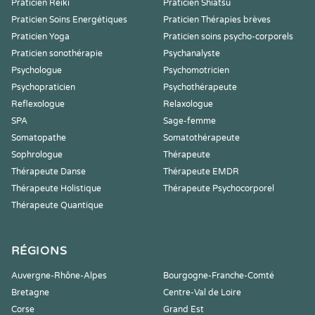
Praticien Reiki
Praticien Shiatsu
Praticien Soins Energétiques
Praticien Thérapies brèves
Praticien Yoga
Praticien soins psycho-corporels
Praticien sonothérapie
Psychanalyste
Psychologue
Psychomotricien
Psychopraticien
Psychothérapeute
Reflexologue
Relaxologue
SPA
Sage-femme
Somatopathe
Somatothérapeute
Sophrologue
Thérapeute
Thérapeute Danse
Thérapeute EMDR
Thérapeute Holistique
Thérapeute Psychocorporel
Thérapeute Quantique
RÉGIONS
Auvergne-Rhône-Alpes
Bourgogne-Franche-Comté
Bretagne
Centre-Val de Loire
Corse
Grand Est