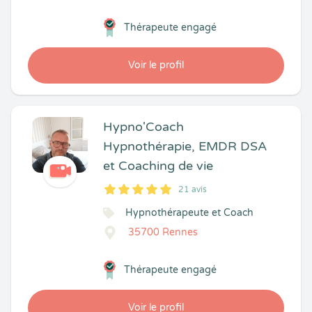
Thérapeute engagé
Voir le profil
Hypno'Coach
Hypnothérapie, EMDR DSA
et Coaching de vie
21 avis
5
1
5
21
Hypnothérapeute et Coach
35700 Rennes
Thérapeute engagé
Voir le profil