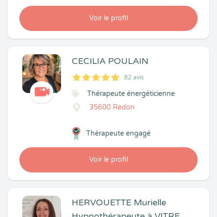
Voir le profil
CECILIA POULAIN
82 avis
5
1
5
82
Thérapeute énergéticienne
35600 Redon
Thérapeute engagé
Voir le profil
HERVOUETTE Murielle
Hypnothérapeute à VITRE