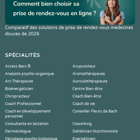
Comparatif des solutions de prise de rendez-vous médecines
douces de 2026
SPÉCIALITÉS
Access Bars ®
Acupuncteur
Analyste psycho-organique
Aromathérapeute
Art-Thérapeute
Auriculothérapeute
Bioénergéticien
Centre Bien-être
Chiropracteur
Coach Bien-être
Coach Professionnel
Coach de vie
Coach en développement
Conseiller Fleurs de Bach
personnel
Consultante en lactation
Coworking
Dermatologue
Diététicien Nutritionniste
Décodage psycho-biologique
Energéticien