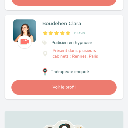
Boudehen Clara
19 avis
5
1
5
19
Praticien en hypnose
Présent dans plusieurs
cabinets : Rennes, Paris
Thérapeute engagé
Voir le profil