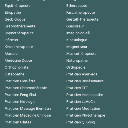
Equithérapeute
Ethérapeute
Etiopathe
Fasciathérapeute
Geobiologue
Gestalt-Thérapeute
Graphothérapeute
Guérisseur
Hypnothérapeute
Imaginologie®
Infirmier
Kinesiologue
Kinesithérapeute
Magnetiseur
Masseur
Musicothérapeute
Médecine Douce
Naturopathe
Orthophoniste
Orthopédie
Ostéopathe
Praticien Ayurvéda
Praticien Bien-être
Praticien Biorésonance
Praticien Chromothérapie
Praticien EFT
Praticien Feng Shui
Praticien Homeopathe
Praticien Iridologie
Praticien LaHoChi
Praticien Massage Bien-être
Praticien Meditation
Praticien Médecine Chinoise
Praticien Phytothérapie
Praticien Pilates
Praticien Qi Gong