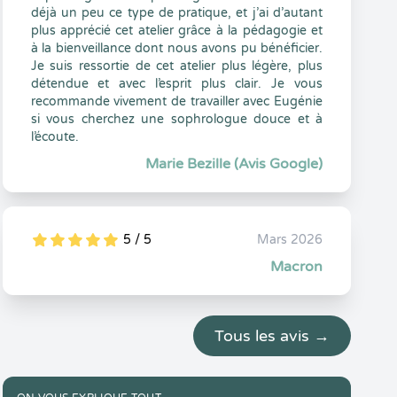
déjà un peu ce type de pratique, et j’ai d’autant
plus apprécié cet atelier grâce à la pédagogie et
à la bienveillance dont nous avons pu bénéficier.
Je suis ressortie de cet atelier plus légère, plus
détendue et avec l’esprit plus clair. Je vous
recommande vivement de travailler avec Eugénie
si vous cherchez une sophrologue douce et à
l’écoute.
Marie Bezille (Avis Google)
5 / 5
Mars 2026
5
1
5
0
Macron
Tous les avis →