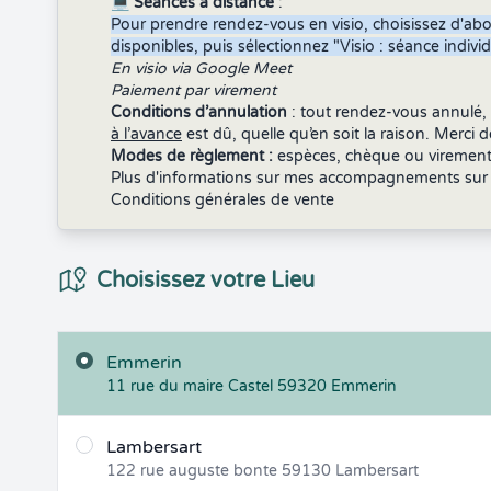
💻
Séances à distance
:
Pour prendre rendez-vous en visio, choisissez d'abo
disponibles, puis sélectionnez "Visio : séance individ
En visio via Google Meet
Paiement par virement
Conditions d’annulation
: tout rendez-vous annulé
à l’avance
est dû, quelle qu’en soit la raison. Merci
Modes de règlement :
espèces, chèque ou virement 
Plus d'informations sur mes accompagnements su
Conditions générales de vente
Choix du Lieux
Choisissez votre Lieu
Emmerin
11 rue du maire Castel
59320
Emmerin
Lambersart
122 rue auguste bonte
59130
Lambersart