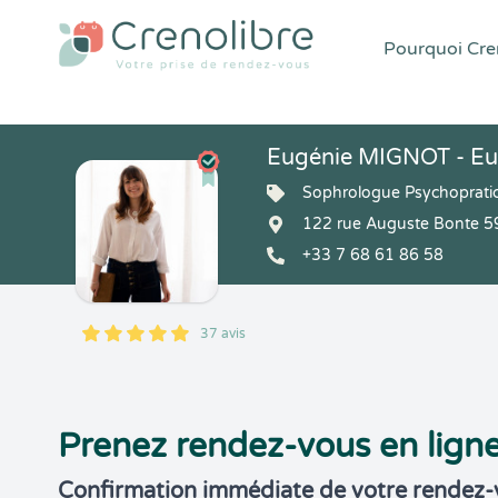
Pourquoi Cren
Eugénie MIGNOT - Eug
Sophrologue Psychoprati
122 rue Auguste Bonte 5
+33 7 68 61 86 58
37 avis
5
1
5
37
Prenez rendez-vous en lign
Confirmation immédiate de votre rendez