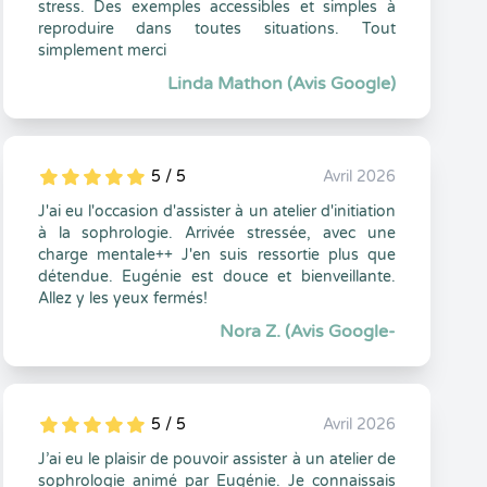
stress. Des exemples accessibles et simples à
reproduire dans toutes situations. Tout
simplement merci
Linda Mathon (Avis Google)
5 / 5
Avril 2026
5
1
5
0
J'ai eu l'occasion d'assister à un atelier d'initiation
à la sophrologie. Arrivée stressée, avec une
charge mentale++ J'en suis ressortie plus que
détendue. Eugénie est douce et bienveillante.
Allez y les yeux fermés!
Nora Z. (Avis Google-
5 / 5
Avril 2026
5
1
5
0
J’ai eu le plaisir de pouvoir assister à un atelier de
sophrologie animé par Eugénie. Je connaissais