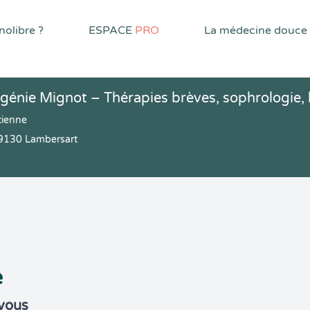
olibre ?
ESPACE
PRO
La médecine douce
énie Mignot – Thérapies brèves, sophrologie,
cienne
9130 Lambersart
e
-vous