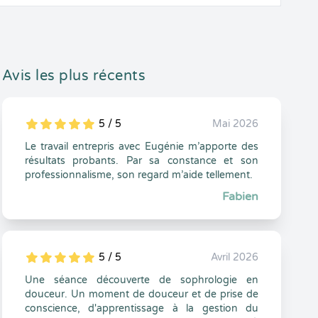
Avis les plus récents
5 / 5
Mai 2026
5
1
5
0
Le travail entrepris avec Eugénie m’apporte des
résultats probants. Par sa constance et son
professionnalisme, son regard m’aide tellement.
Fabien
5 / 5
Avril 2026
5
1
5
0
Une séance découverte de sophrologie en
douceur. Un moment de douceur et de prise de
conscience, d'apprentissage à la gestion du