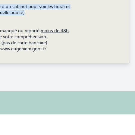
rd un cabinet pour voir les horaires
uelle adulte)
, manqué ou reporté
moins de 48h
 de votre compréhension.
(pas de carte bancaire).
r
www.eugeniemignot.fr