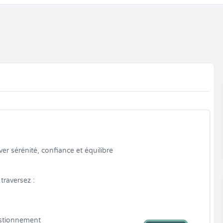
r sérénité, confiance et équilibre 
raversez :

stionnement
