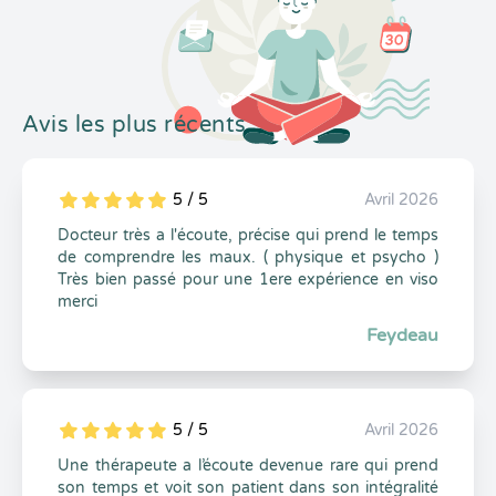
Avis les plus récents
5 / 5
Avril 2026
5
1
5
0
Docteur très a l'écoute, précise qui prend le temps
de comprendre les maux. ( physique et psycho )
Très bien passé pour une 1ere expérience en viso
merci
Feydeau
5 / 5
Avril 2026
5
1
5
0
Une thérapeute a l’écoute devenue rare qui prend
son temps et voit son patient dans son intégralité