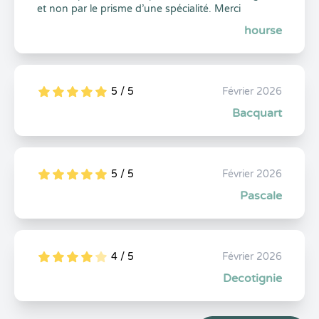
et non par le prisme d’une spécialité. Merci
hourse
5 / 5
Février 2026
5
1
5
0
Bacquart
5 / 5
Février 2026
5
1
5
0
Pascale
4 / 5
Février 2026
5
1
4
0
Decotignie