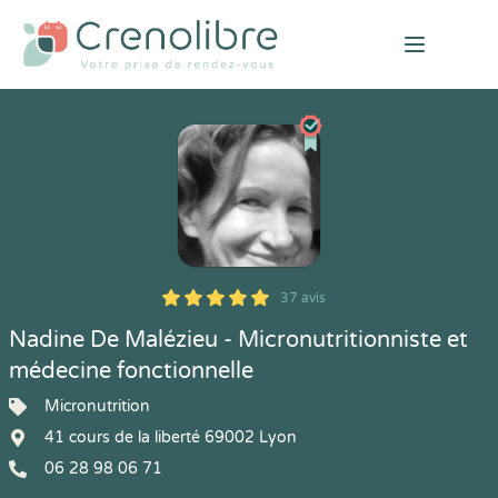
Open mai
37 avis
5
1
5
37
Nadine De Malézieu - Micronutritionniste et
médecine fonctionnelle
Micronutrition
41 cours de la liberté 69002 Lyon
06 28 98 06 71