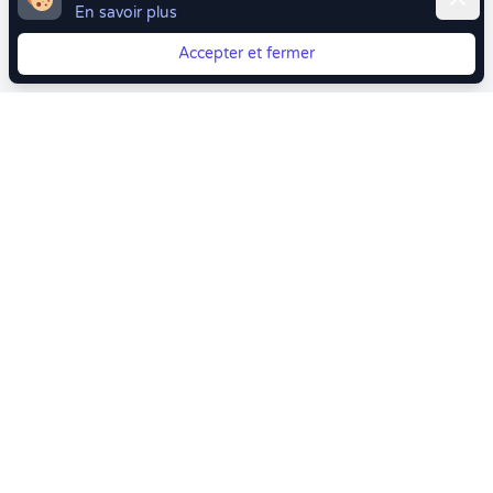
En savoir plus
Accepter et fermer
Vous quittez Doctolib ? Faites votre transition vers
Crenolibre tout en douceur !
Crenolibre
, Votre rendez-vous bien-être