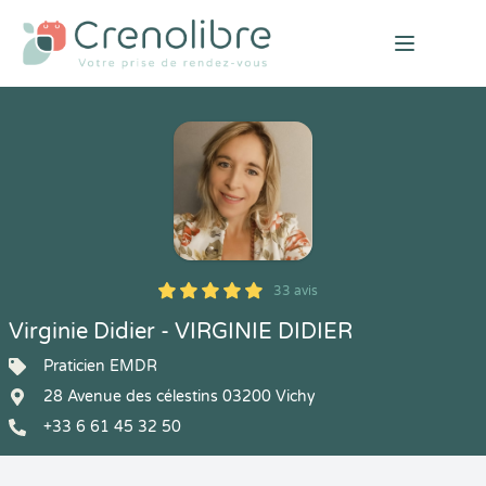
Open mai
33 avis
5
1
5
33
Virginie Didier - VIRGINIE DIDIER
Praticien EMDR
28 Avenue des célestins 03200 Vichy
+33 6 61 45 32 50