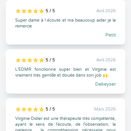
5 / 5
Avril 2026
5
1
5
0
Super dame à l écoute et ma beaucoup aider je la
remercie
Petit
5 / 5
Avril 2026
5
1
5
0
L’EDMR fonctionne super bien et Virginie est
vraiment très gentille et douée dans son job 🙌
Dekeyser
5 / 5
Mars 2026
5
1
5
0
Virginie Didier est une thérapeute très compétente,
ayant le sens de l'écoute, de l'observation, la
patience , la compréhension nécessaire pour