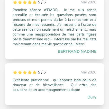
5 / 5
Mai 2026
5
1
5
0
Première séance d'EMDR... Je me suis sentie
acceuillie et écoutée..les questions posées sont
précises et mon permis d'aller à la rencontre et à
l'écoute de mes ressentis. J'ai ressenti à l'issue de
cette séance non seulement un relâchement.. mais
comme une réappropriation de mes parts figées
par le traumatisme vécu. Interressé par les résultats
maintenant dans ma vie quotidienne.. Merci.
BERTRAND NADINE
5 / 5
Mai 2026
5
1
5
0
Excellente praticienne , qui apporte beaucoup de
douceur et de bienveillance , Qui offre des
solutions et un accompagnement adapté
Dury