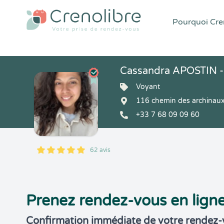
Pourquoi Cren
Cassandra APOSTIN - 
Voyant
116 chemin des archina
+33 7 68 09 09 60
62 avis
5
1
5
62
Prenez rendez-vous en lign
Confirmation immédiate de votre rendez