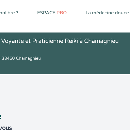
olibre ?
ESPACE
PRO
La médecine douce
Voyante et Praticienne Reiki à Chamagnieu
ux 38460 Chamagnieu
e
-vous