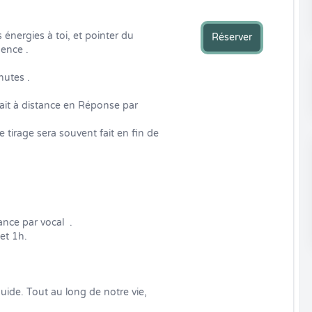
énergies à toi, et pointer du 
Réserver
ence .

tes .  

fait à distance en Réponse par 
 tirage sera souvent fait en fin de 
nce par vocal  . 

t 1h. 

de. Tout au long de notre vie, 