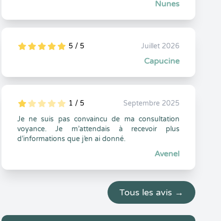
Nunes
5 / 5
Juillet 2026
5
1
5
0
Capucine
1 / 5
Septembre 2025
5
1
1
0
Je ne suis pas convaincu de ma consultation
voyance. Je m’attendais à recevoir plus
d’informations que j’en ai donné.
Avenel
Tous les avis →