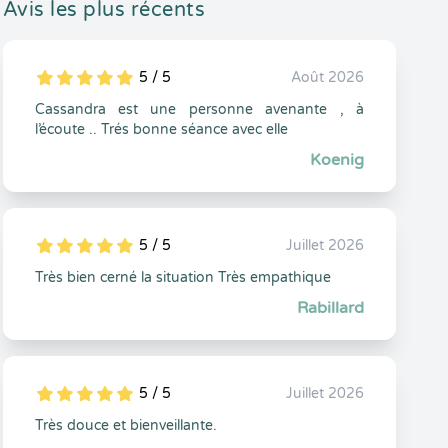
Avis les plus récents
5 / 5
Août 2026
5
1
5
0
Cassandra est une personne avenante , à
l’écoute .. Trés bonne séance avec elle
Koenig
5 / 5
Juillet 2026
5
1
5
0
Très bien cerné la situation Très empathique
Rabillard
5 / 5
Juillet 2026
5
1
5
0
Très douce et bienveillante.