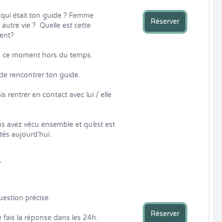
 qui était ton guide ? Femme 
Réserver
utre vie ?  Quelle est cette 
ent?

us ce moment hors du temps. 

de rencontrer ton guide.

 rentrer en contact avec lui / elle  
s avez vécu ensemble et qu’est est 
ôtés aujourd’hui.
L
stion précise. 

Réserver
 fais la réponse dans les 24h.
