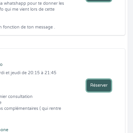
ia whatshapp pour te donner les 
o qui me vient lors de cette 
en fonction de ton message .
io
rdi et jeudi de 20:15 à 21:45

Réserver
ier consultation 

 

s complémentaires ( qui rentre 
hone