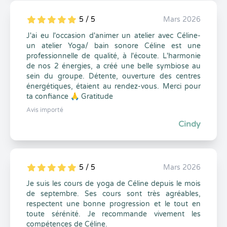
5 / 5
Mars 2026
5
1
5
0
J'ai eu l'occasion d'animer un atelier avec Céline-
un atelier Yoga/ bain sonore Céline est une
professionnelle de qualité, à l'écoute. L'harmonie
de nos 2 énergies, a créé une belle symbiose au
sein du groupe. Détente, ouverture des centres
énergétiques, étaient au rendez-vous. Merci pour
ta confiance 🙏 Gratitude
Avis importé
Cindy
5 / 5
Mars 2026
5
1
5
0
Je suis les cours de yoga de Céline depuis le mois
de septembre. Ses cours sont très agréables,
respectent une bonne progression et le tout en
toute sérénité. Je recommande vivement les
compétences de Céline.