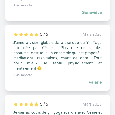
Avis importé
Geneviève
5 / 5
Mars 2026
5
1
5
0
J'aime la vision globale de la pratique du Yin Yoga
proposée par Céline . Plus que de simples
postures, c'est tout un ensemble qui est proposé :
méditations, respirations, chant de ohm... Tout
pour mieux se sentir physiquement et
mentalement 😊
Avis importé
Valerie
5 / 5
Mars 2026
5
1
5
0
Je vais au cours de yin yoga et nidra avec Celine et