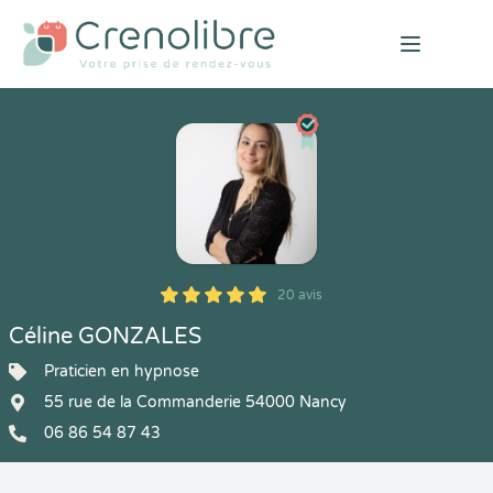
Open mai
20 avis
5
1
5
20
Céline GONZALES
Praticien en hypnose
55 rue de la Commanderie 54000 Nancy
06 86 54 87 43