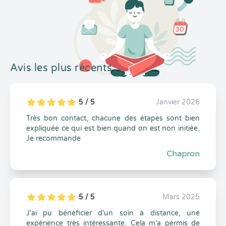
Avis les plus récents
5 / 5
Janvier 2026
5
1
5
0
Très bon contact, chacune des étapes sont bien
expliquée ce qui est bien quand on est non initiée.
Je recommande
Chapron
5 / 5
Mars 2025
5
1
5
0
J'ai pu bénéficier d'un soin à distance, une
expérience très intéressante. Cela m'a permis de