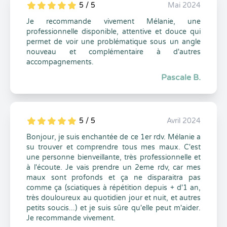
5 / 5
Mai 2024
5
1
5
0
Je recommande vivement Mélanie, une
professionnelle disponible, attentive et douce qui
permet de voir une problématique sous un angle
nouveau et complémentaire à d'autres
accompagnements.
Pascale B.
5 / 5
Avril 2024
5
1
5
0
Bonjour, je suis enchantée de ce 1er rdv. Mélanie a
su trouver et comprendre tous mes maux. C'est
une personne bienveillante, très professionnelle et
à l'écoute. Je vais prendre un 2eme rdv, car mes
maux sont profonds et ça ne disparaitra pas
comme ça (sciatiques à répétition depuis + d'1 an,
très douloureux au quotidien jour et nuit, et autres
petits soucis...) et je suis sûre qu'elle peut m'aider.
Je recommande vivement.