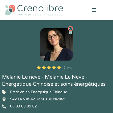
Open mai
8 avis
5
1
5
8
Melanie Le neve - Melanie Le Neve -
Energétique Chinoise et soins énergétiques
Praticien en Énergétique Chinoise
542 La Ville Roux 56130 Nivillac
06 83 63 89 02