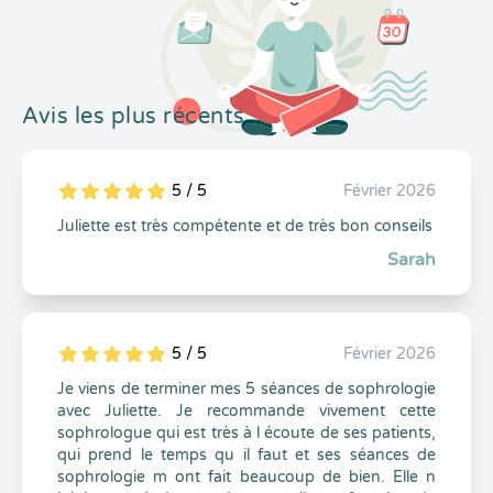
Avis les plus récents
5 / 5
Février 2026
5
1
5
0
Juliette est très compétente et de très bon conseils
Sarah
5 / 5
Février 2026
5
1
5
0
Je viens de terminer mes 5 séances de sophrologie
avec Juliette. Je recommande vivement cette
sophrologue qui est très à l écoute de ses patients,
qui prend le temps qu il faut et ses séances de
sophrologie m ont fait beaucoup de bien. Elle n