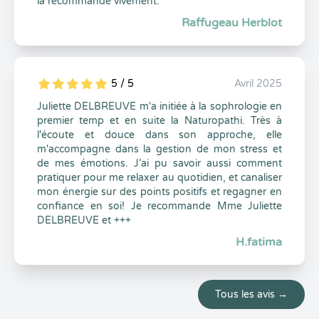
la recommande vivement.
Raffugeau Herblot
5 / 5
Avril 2025
5
1
5
0
Juliette DELBREUVE m'a initiée à la sophrologie en
premier temp et en suite la Naturopathi. Très à
l'écoute et douce dans son approche, elle
m'accompagne dans la gestion de mon stress et
de mes émotions. J’ai pu savoir aussi comment
pratiquer pour me relaxer au quotidien, et canaliser
mon énergie sur des points positifs et regagner en
confiance en soi! Je recommande Mme Juliette
DELBREUVE et +++
H.fatima
Tous les avis →