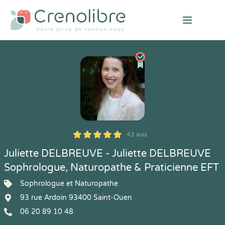
Open mai
43 avis
5
1
5
43
Juliette DELBREUVE - Juliette DELBREUVE
Sophrologue, Naturopathe & Praticienne EFT
Sophrologue et Naturopathe
93 rue Ardoin 93400 Saint-Ouen
06 20 89 10 48