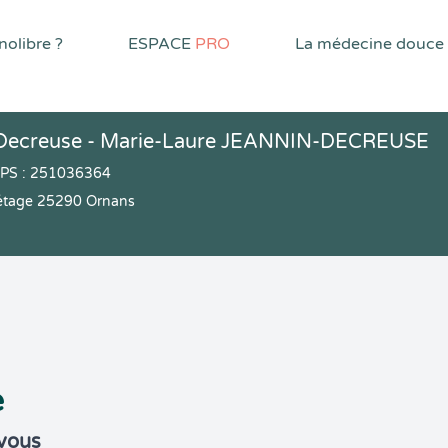
olibre ?
ESPACE
PRO
La médecine douce
-Decreuse - Marie-Laure JEANNIN-DECREUSE
PPS : 251036364
 étage 25290 Ornans
e
-vous