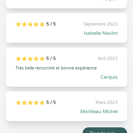
5 / 5
Septembre 2023
5
1
5
0
Isabelle Naulot
5 / 5
Avril 2023
5
1
5
0
Très belle rencontre et bonne expérience
Carquis
5 / 5
Mars 2023
5
1
5
0
Morilleau Michel