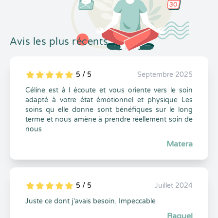
Avis les plus récents
5 / 5
Septembre 2025
5
1
5
0
Céline est à l écoute et vous oriente vers le soin
adapté à votre état émotionnel et physique Les
soins qu elle donne sont bénéfiques sur le long
terme et nous amène à prendre réellement soin de
nous
Matera
5 / 5
Juillet 2024
5
1
5
0
Juste ce dont j'avais besoin. Impeccable
Raquel