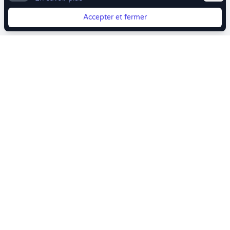
Accepter et fermer
Vous quittez Doctolib ? Faites votre transition vers
Crenolibre tout en douceur !
Crenolibre
, Votre rendez-vous bien-être