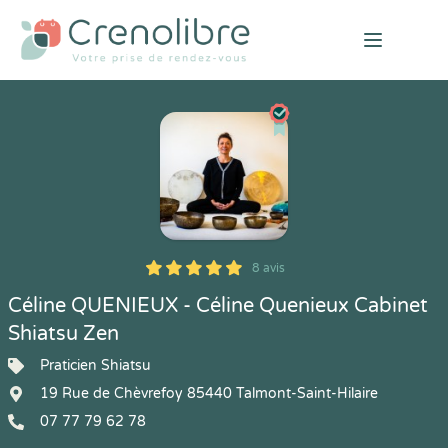
Open mai
8 avis
5
1
5
8
Céline QUENIEUX - Céline Quenieux Cabinet
Shiatsu Zen
Praticien Shiatsu
19 Rue de Chèvrefoy 85440 Talmont-Saint-Hilaire
07 77 79 62 78