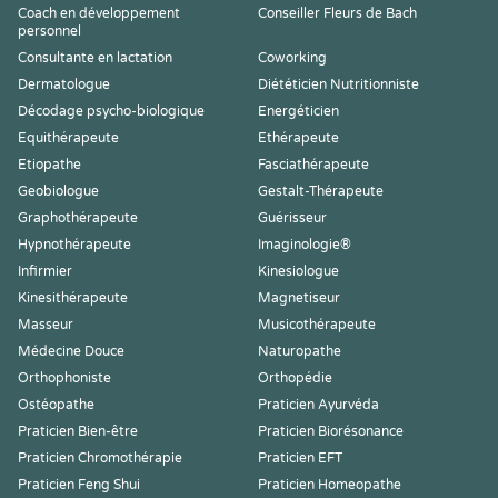
Coach en développement
Conseiller Fleurs de Bach
personnel
Consultante en lactation
Coworking
Dermatologue
Diététicien Nutritionniste
Décodage psycho-biologique
Energéticien
Equithérapeute
Ethérapeute
Etiopathe
Fasciathérapeute
Geobiologue
Gestalt-Thérapeute
Graphothérapeute
Guérisseur
Hypnothérapeute
Imaginologie®
Infirmier
Kinesiologue
Kinesithérapeute
Magnetiseur
Masseur
Musicothérapeute
Médecine Douce
Naturopathe
Orthophoniste
Orthopédie
Ostéopathe
Praticien Ayurvéda
Praticien Bien-être
Praticien Biorésonance
Praticien Chromothérapie
Praticien EFT
Praticien Feng Shui
Praticien Homeopathe