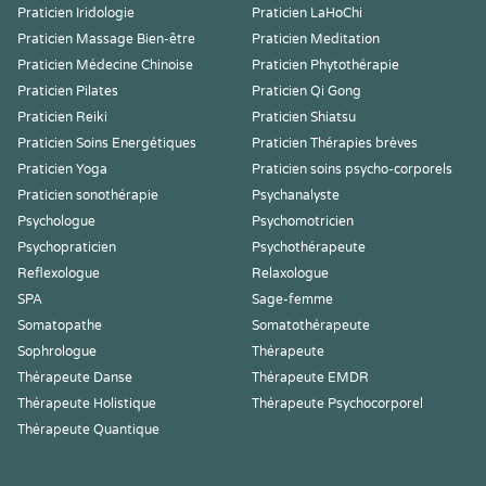
Praticien Iridologie
Praticien LaHoChi
Praticien Massage Bien-être
Praticien Meditation
Praticien Médecine Chinoise
Praticien Phytothérapie
Praticien Pilates
Praticien Qi Gong
Praticien Reiki
Praticien Shiatsu
Praticien Soins Energétiques
Praticien Thérapies brèves
Praticien Yoga
Praticien soins psycho-corporels
Praticien sonothérapie
Psychanalyste
Psychologue
Psychomotricien
Psychopraticien
Psychothérapeute
Reflexologue
Relaxologue
SPA
Sage-femme
Somatopathe
Somatothérapeute
Sophrologue
Thérapeute
Thérapeute Danse
Thérapeute EMDR
Thérapeute Holistique
Thérapeute Psychocorporel
Thérapeute Quantique