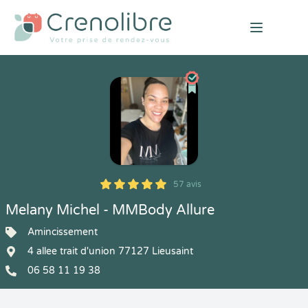
Open mai
57 avis
5
1
5
57
Melany Michel - MMBody Allure
Amincissement
4 allee trait d'union 77127 Lieusaint
06 58 11 19 38