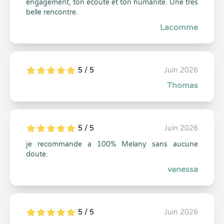
engagement, ton écoute et ton humanité. Une très
belle rencontre.
Lacomme
5 / 5
Juin 2026
5
1
5
0
Thomas
5 / 5
Juin 2026
5
1
5
0
je recommande a 100% Melany sans aucune
doute.
vanessa
5 / 5
Juin 2026
5
1
5
0