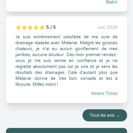
Bakir
5 / 5
Juin 2026
5
1
5
0
Je suis extrêmement satisfaite de ma cure de
drainage réalisée avec Melanie. Malgré les grosses
chaleurs, je n’ai eu aucun gonflement de mes
jambes, aucune douleur. Des mon premier rendez-
vous je me suis sentie en confiance et je ne
regrette absolument pas car je vois et je sens les
résultats des drainages. Cela d’autant plus que
Mélanie donne de très bon conseils et est à
l’écoute. Milles merci !
Hosni Timsi
Tous les avis →