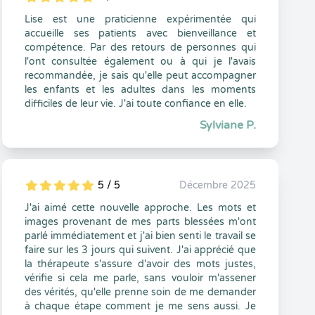
5
1
5
0
Lise est une praticienne expérimentée qui
accueille ses patients avec bienveillance et
compétence. Par des retours de personnes qui
l'ont consultée également ou à qui je l'avais
recommandée, je sais qu'elle peut accompagner
les enfants et les adultes dans les moments
difficiles de leur vie. J'ai toute confiance en elle.
Sylviane P.
5 / 5
Décembre 2025
5
1
5
0
J'ai aimé cette nouvelle approche. Les mots et
images provenant de mes parts blessées m'ont
parlé immédiatement et j'ai bien senti le travail se
faire sur les 3 jours qui suivent. J'ai apprécié que
la thérapeute s'assure d'avoir des mots justes,
vérifie si cela me parle, sans vouloir m'assener
des vérités, qu'elle prenne soin de me demander
à chaque étape comment je me sens aussi. Je