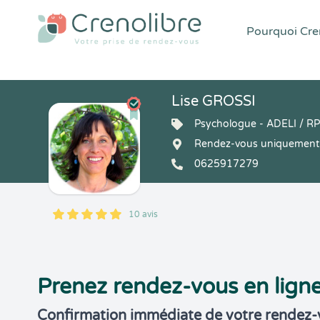
Pourquoi Cren
Lise GROSSI
Psychologue - ADELI / R
Rendez-vous uniquement 
0625917279
10 avis
5
1
5
10
Prenez rendez-vous en lign
Confirmation immédiate de votre rendez