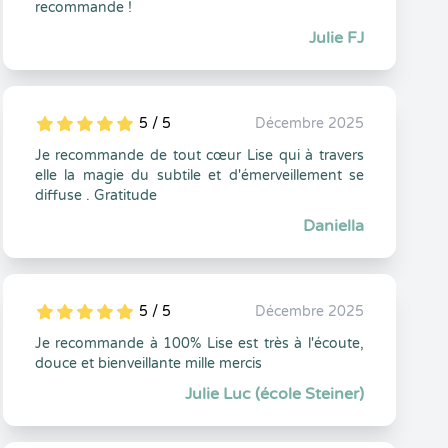
recommande !
Julie FJ
5 / 5
Décembre 2025
5
1
5
0
Je recommande de tout cœur Lise qui à travers
elle la magie du subtile et d'émerveillement se
diffuse . Gratitude
Daniella
5 / 5
Décembre 2025
5
1
5
0
Je recommande à 100% Lise est très à l'écoute,
douce et bienveillante mille mercis
Julie Luc (école Steiner)