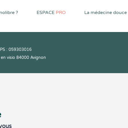
olibre ?
ESPACE
PRO
La médecine douce
PPS : 059303016
en visio 84000 Avignon
e
-vous