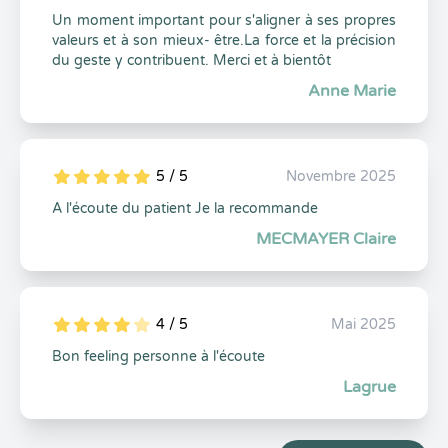
Un moment important pour s'aligner à ses propres
valeurs et à son mieux- être.La force et la précision
du geste y contribuent. Merci et à bientôt
Anne Marie
5 / 5
Novembre 2025
5
1
5
0
A l'écoute du patient Je la recommande
MECMAYER Claire
4 / 5
Mai 2025
5
1
4
0
Bon feeling personne à l'écoute
Lagrue