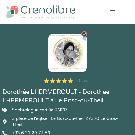
Open mai
11 avis
5
1
5
11
Dorothée LHERMEROULT - Dorothée
LHERMEROULT à Le Bosc-du-Theil
Sophrologue certifié RNCP
3 place de l'église , Le Bosc-du-theil 27370 Le Gros-
Theil
+33 6 31 29 71 59