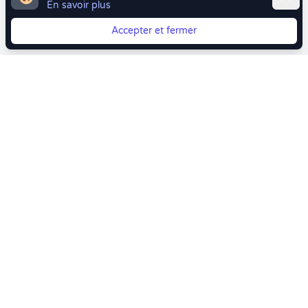
En savoir plus
Accepter et fermer
Vous quittez Doctolib ? Faites votre transition vers
Crenolibre tout en douceur !
Crenolibre
, Votre rendez-vous bien-être