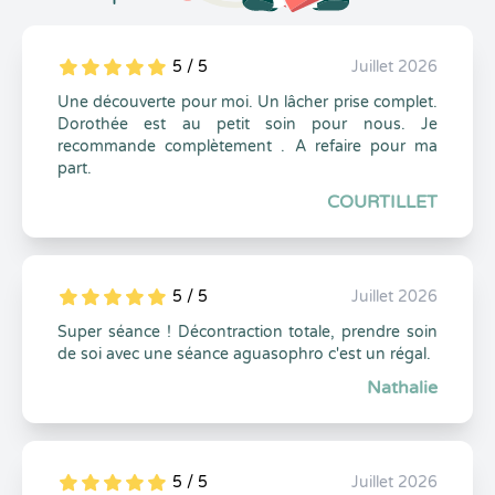
5 / 5
Juillet 2026
5
1
5
0
Une découverte pour moi. Un lâcher prise complet.
Dorothée est au petit soin pour nous. Je
recommande complètement . A refaire pour ma
part.
COURTILLET
5 / 5
Juillet 2026
5
1
5
0
Super séance ! Décontraction totale, prendre soin
de soi avec une séance aguasophro c'est un régal.
Nathalie
5 / 5
Juillet 2026
5
1
5
0