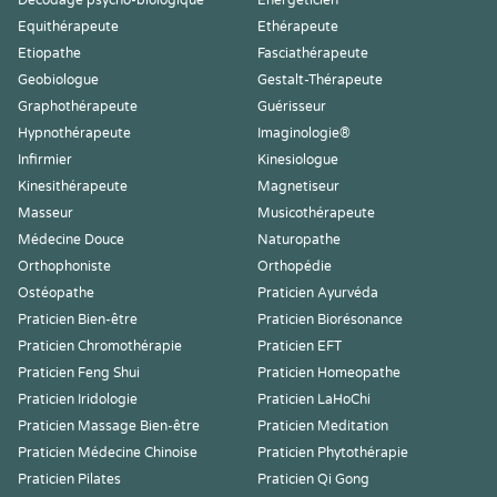
Décodage psycho-biologique
Energéticien
Equithérapeute
Ethérapeute
Etiopathe
Fasciathérapeute
Geobiologue
Gestalt-Thérapeute
Graphothérapeute
Guérisseur
Hypnothérapeute
Imaginologie®
Infirmier
Kinesiologue
Kinesithérapeute
Magnetiseur
Masseur
Musicothérapeute
Médecine Douce
Naturopathe
Orthophoniste
Orthopédie
Ostéopathe
Praticien Ayurvéda
Praticien Bien-être
Praticien Biorésonance
Praticien Chromothérapie
Praticien EFT
Praticien Feng Shui
Praticien Homeopathe
Praticien Iridologie
Praticien LaHoChi
Praticien Massage Bien-être
Praticien Meditation
Praticien Médecine Chinoise
Praticien Phytothérapie
Praticien Pilates
Praticien Qi Gong