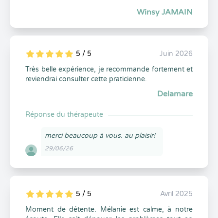
Winsy JAMAIN
5 / 5
Juin 2026
5
1
5
0
Très belle expérience, je recommande fortement et
reviendrai consulter cette praticienne.
Delamare
Réponse du thérapeute
merci beaucoup à vous. au plaisir!
29/06/26
5 / 5
Avril 2025
5
1
5
0
Moment de détente. Mélanie est calme, à notre