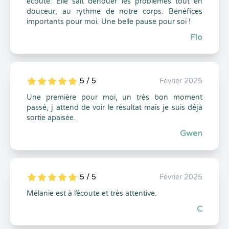
écoute. Elle sait dénouer les problèmes tout en
douceur, au rythme de notre corps. Bénéfices
importants pour moi. Une belle pause pour soi !
Flo
5 / 5
Février 2025
5
1
5
0
Une première pour moi, un très bon moment
passé, j attend de voir le résultat mais je suis déjà
sortie apaisée.
Gwen
5 / 5
Février 2025
5
1
5
0
Mélanie est à l’écoute et très attentive.
C