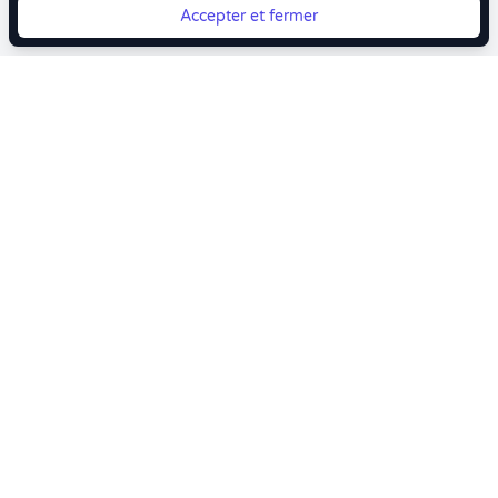
Accepter et fermer
Vous quittez Doctolib ? Faites votre transition vers
Crenolibre tout en douceur !
Crenolibre
, Votre rendez-vous bien-être
Youtube
Facebook
Pintereset
Instagram
LinkedIn