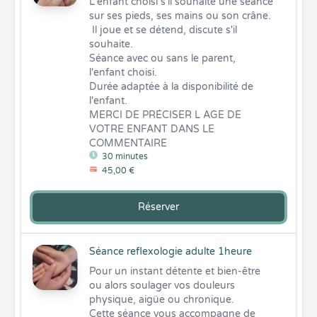
L'enfant choisi s'il souhaite une séance 
sur ses pieds, ses mains ou son crâne.

 Il joue et se détend, discute s'il 
souhaite.

Séance avec ou sans le parent, 
l'enfant choisi.

Durée adaptée à la disponibilité de 
l'enfant.

MERCI DE PRÉCISER L AGE DE 
VOTRE ENFANT DANS LE 
COMMENTAIRE
30 minutes
45,00 €
Réserver
Séance reflexologie adulte 1heure
Pour un instant détente et bien-être 
ou alors soulager vos douleurs 
physique, aigüe ou chronique. 

Cette séance vous accompagne de 