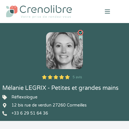
Open mai
5 avis
5
1
5
5
Mélanie LEGRIX - Petites et grandes mains
Réflexologue
12 bis rue de verdun 27260 Cormeilles
+33 6 29 51 64 36