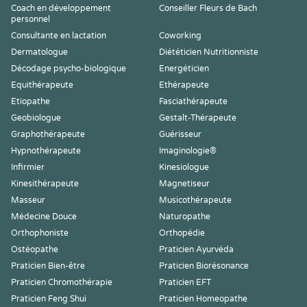
Coach en développement
Conseiller Fleurs de Bach
personnel
Consultante en lactation
Coworking
Dermatologue
Diététicien Nutritionniste
Décodage psycho-biologique
Energéticien
Equithérapeute
Ethérapeute
Etiopathe
Fasciathérapeute
Geobiologue
Gestalt-Thérapeute
Graphothérapeute
Guérisseur
Hypnothérapeute
Imaginologie®
Infirmier
Kinesiologue
Kinesithérapeute
Magnetiseur
Masseur
Musicothérapeute
Médecine Douce
Naturopathe
Orthophoniste
Orthopédie
Ostéopathe
Praticien Ayurvéda
Praticien Bien-être
Praticien Biorésonance
Praticien Chromothérapie
Praticien EFT
Praticien Feng Shui
Praticien Homeopathe