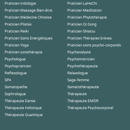
Praticien Iridologie
Praticien LaHoChi
Praticien Massage Bien-être
Praticien Meditation
Praticien Médecine Chinoise
Praticien Phytothérapie
Praticien Pilates
Praticien Qi Gong
Praticien Reiki
Praticien Shiatsu
Praticien Soins Energétiques
Praticien Thérapies brèves
Praticien Yoga
Praticien soins psycho-corporels
Praticien sonothérapie
Psychanalyste
Psychologue
Psychomotricien
Psychopraticien
Psychothérapeute
Reflexologue
Relaxologue
SPA
Sage-femme
Somatopathe
Somatothérapeute
Sophrologue
Thérapeute
Thérapeute Danse
Thérapeute EMDR
Thérapeute Holistique
Thérapeute Psychocorporel
Thérapeute Quantique