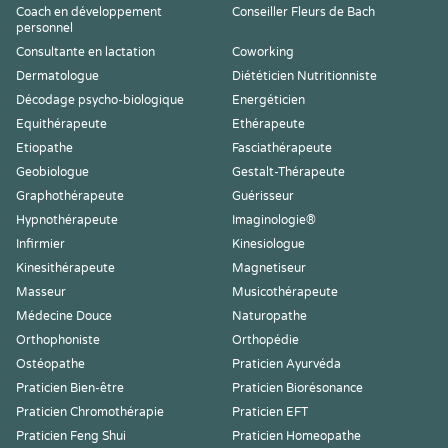
Coach en développement
Conseiller Fleurs de Bach
personnel
Consultante en lactation
Coworking
Dermatologue
Diététicien Nutritionniste
Décodage psycho-biologique
Energéticien
Equithérapeute
Ethérapeute
Etiopathe
Fasciathérapeute
Geobiologue
Gestalt-Thérapeute
Graphothérapeute
Guérisseur
Hypnothérapeute
Imaginologie®
Infirmier
Kinesiologue
Kinesithérapeute
Magnetiseur
Masseur
Musicothérapeute
Médecine Douce
Naturopathe
Orthophoniste
Orthopédie
Ostéopathe
Praticien Ayurvéda
Praticien Bien-être
Praticien Biorésonance
Praticien Chromothérapie
Praticien EFT
Praticien Feng Shui
Praticien Homeopathe