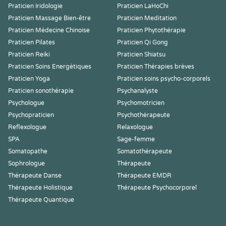
Praticien Iridologie
Praticien LaHoChi
Praticien Massage Bien-être
Praticien Meditation
Praticien Médecine Chinoise
Praticien Phytothérapie
Praticien Pilates
Praticien Qi Gong
Praticien Reiki
Praticien Shiatsu
Praticien Soins Energétiques
Praticien Thérapies brèves
Praticien Yoga
Praticien soins psycho-corporels
Praticien sonothérapie
Psychanalyste
Psychologue
Psychomotricien
Psychopraticien
Psychothérapeute
Reflexologue
Relaxologue
SPA
Sage-femme
Somatopathe
Somatothérapeute
Sophrologue
Thérapeute
Thérapeute Danse
Thérapeute EMDR
Thérapeute Holistique
Thérapeute Psychocorporel
Thérapeute Quantique