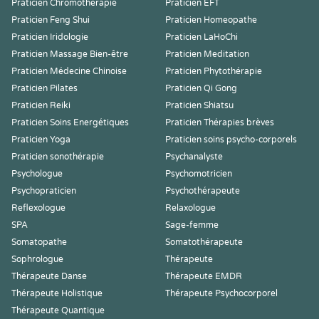
Praticien Chromothérapie
Praticien EFT
Praticien Feng Shui
Praticien Homeopathe
Praticien Iridologie
Praticien LaHoChi
Praticien Massage Bien-être
Praticien Meditation
Praticien Médecine Chinoise
Praticien Phytothérapie
Praticien Pilates
Praticien Qi Gong
Praticien Reiki
Praticien Shiatsu
Praticien Soins Energétiques
Praticien Thérapies brèves
Praticien Yoga
Praticien soins psycho-corporels
Praticien sonothérapie
Psychanalyste
Psychologue
Psychomotricien
Psychopraticien
Psychothérapeute
Reflexologue
Relaxologue
SPA
Sage-femme
Somatopathe
Somatothérapeute
Sophrologue
Thérapeute
Thérapeute Danse
Thérapeute EMDR
Thérapeute Holistique
Thérapeute Psychocorporel
Thérapeute Quantique