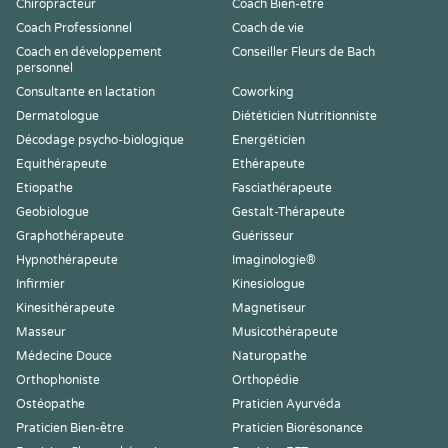
Chiropracteur
Coach Bien-être
Coach Professionnel
Coach de vie
Coach en développement
Conseiller Fleurs de Bach
personnel
Consultante en lactation
Coworking
Dermatologue
Diététicien Nutritionniste
Décodage psycho-biologique
Energéticien
Equithérapeute
Ethérapeute
Etiopathe
Fasciathérapeute
Geobiologue
Gestalt-Thérapeute
Graphothérapeute
Guérisseur
Hypnothérapeute
Imaginologie®
Infirmier
Kinesiologue
Kinesithérapeute
Magnetiseur
Masseur
Musicothérapeute
Médecine Douce
Naturopathe
Orthophoniste
Orthopédie
Ostéopathe
Praticien Ayurvéda
Praticien Bien-être
Praticien Biorésonance