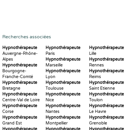
Recherches associées
Hypnothérapeute
Hypnothérapeute
Hypnothérapeute
Auvergne-Rhône-
Paris
Lille
Alpes
Hypnothérapeute
Hypnothérapeute
Hypnothérapeute
Marseille
Rennes
Bourgogne-
Hypnothérapeute
Hypnothérapeute
Franche-Comté
Lyon
Reims
Hypnothérapeute
Hypnothérapeute
Hypnothérapeute
Bretagne
Toulouse
Saint Etienne
Hypnothérapeute
Hypnothérapeute
Hypnothérapeute
Centre-Val de Loire
Nice
Toulon
Hypnothérapeute
Hypnothérapeute
Hypnothérapeute
Corse
Nantes
Le Havre
Hypnothérapeute
Hypnothérapeute
Hypnothérapeute
Grand Est
Montpellier
Grenoble
Hypnothérapeute
Hypnothérapeute
Hypnothérapeute