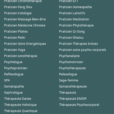
Praticien Chromothérapie
Praticien EFT
Praticien Feng Shui
Praticien Homeopathe
Praticien Iridologie
Praticien LaHoChi
Praticien Massage Bien-être
Praticien Meditation
Praticien Médecine Chinoise
Praticien Phytothérapie
Praticien Pilates
Praticien Qi Gong
Praticien Reiki
Praticien Shiatsu
Praticien Soins Energétiques
Praticien Thérapies brèves
Praticien Yoga
Praticien soins psycho-corporels
Praticien sonothérapie
Psychanalyste
Psychologue
Psychomotricien
Psychopraticien
Psychothérapeute
Reflexologue
Relaxologue
SPA
Sage-femme
Somatopathe
Somatothérapeute
Sophrologue
Thérapeute
Thérapeute Danse
Thérapeute EMDR
Thérapeute Holistique
Thérapeute Psychocorporel
Thérapeute Quantique