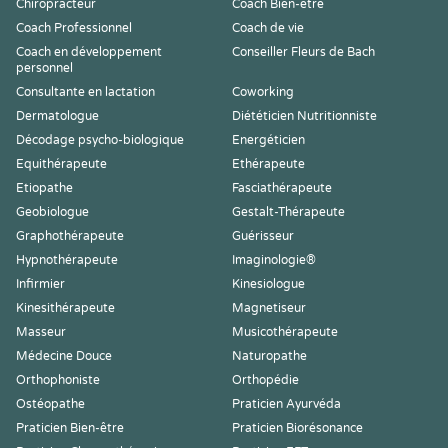
Chiropracteur
Coach Bien-être
Coach Professionnel
Coach de vie
Coach en développement
Conseiller Fleurs de Bach
personnel
Consultante en lactation
Coworking
Dermatologue
Diététicien Nutritionniste
Décodage psycho-biologique
Energéticien
Equithérapeute
Ethérapeute
Etiopathe
Fasciathérapeute
Geobiologue
Gestalt-Thérapeute
Graphothérapeute
Guérisseur
Hypnothérapeute
Imaginologie®
Infirmier
Kinesiologue
Kinesithérapeute
Magnetiseur
Masseur
Musicothérapeute
Médecine Douce
Naturopathe
Orthophoniste
Orthopédie
Ostéopathe
Praticien Ayurvéda
Praticien Bien-être
Praticien Biorésonance