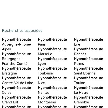
Recherches associées
Hypnothérapeute
Hypnothérapeute
Hypnothérapeute
Auvergne-Rhône-
Paris
Lille
Alpes
Hypnothérapeute
Hypnothérapeute
Hypnothérapeute
Marseille
Rennes
Bourgogne-
Hypnothérapeute
Hypnothérapeute
Franche-Comté
Lyon
Reims
Hypnothérapeute
Hypnothérapeute
Hypnothérapeute
Bretagne
Toulouse
Saint Etienne
Hypnothérapeute
Hypnothérapeute
Hypnothérapeute
Centre-Val de Loire
Nice
Toulon
Hypnothérapeute
Hypnothérapeute
Hypnothérapeute
Corse
Nantes
Le Havre
Hypnothérapeute
Hypnothérapeute
Hypnothérapeute
Grand Est
Montpellier
Grenoble
Hypnothérapeute
Hypnothérapeute
Hypnothérapeute