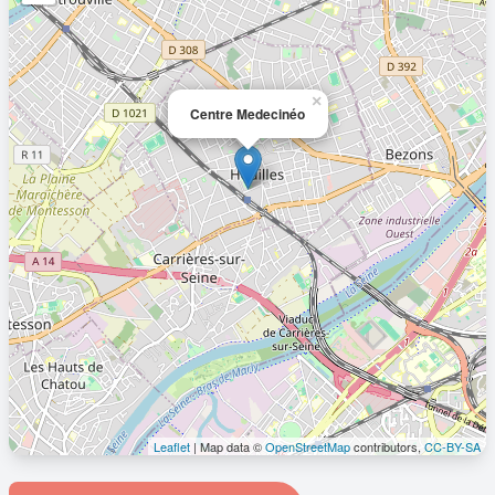
×
Centre Medecinéo
Leaflet
| Map data ©
OpenStreetMap
contributors,
CC-BY-SA