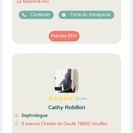
Le Mesnil-le-Roi
Contacter
Fiche du thérapeute
Prendre RDV
15 avis
5
1
5
15
Cathy Robillon
Sophrologue
9 avenue Charles de Gaulle
78800
Houilles