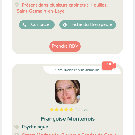
Présent dans plusieurs cabinets :
Houilles,
Saint-Germain-en-Laye
Contacter
Fiche du thérapeute
Prendre RDV
Consultation en visio disponible
12 avis
5
1
5
12
Françoise Montenois
Psychologue