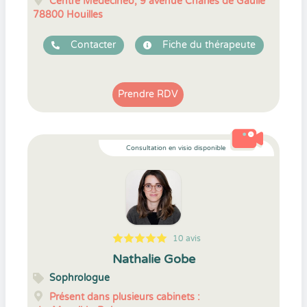
Centre Medecinéo, 9 avenue Charles de Gaulle
78800
Houilles
Contacter
Fiche du thérapeute
Prendre RDV
Consultation en visio disponible
10 avis
5
1
5
10
Nathalie Gobe
Sophrologue
Présent dans plusieurs cabinets :