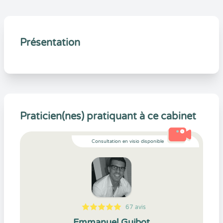
Présentation
Praticien(nes) pratiquant à ce cabinet
Consultation en visio disponible
67 avis
5
1
5
67
Emmanuel Guibot