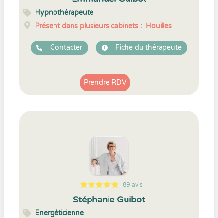
Hypnothérapeute
Présent dans plusieurs cabinets :
Houilles
Contacter
Fiche du thérapeute
Prendre RDV
89 avis
5
1
5
89
Stéphanie Guibot
Energéticienne