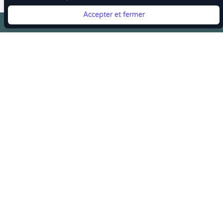
Accepter et fermer
Vous quittez Doctolib ? Faites votre transition vers
Crenolibre tout en douceur !
Crenolibre
, Votre rendez-vous bien-être
Youtube
Facebook
Pintereset
Instagram
LinkedIn
Crenolibre récompensée et soutenue par