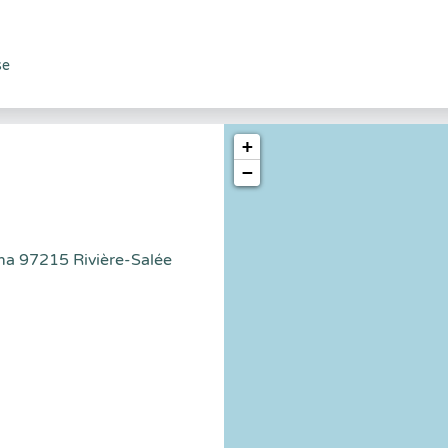
se
+
−
a 97215 Rivière-Salée