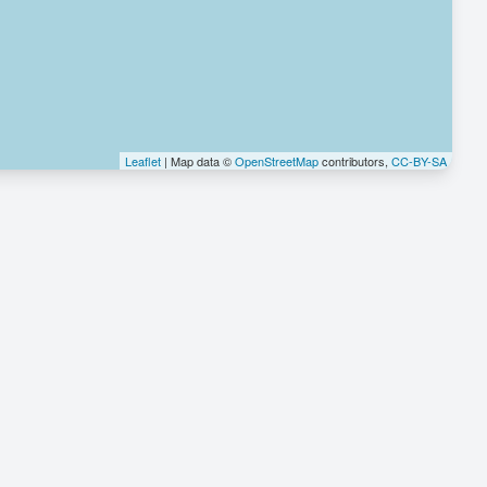
Leaflet
| Map data ©
OpenStreetMap
contributors,
CC-BY-SA