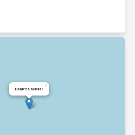
×
Béatrice Mucret