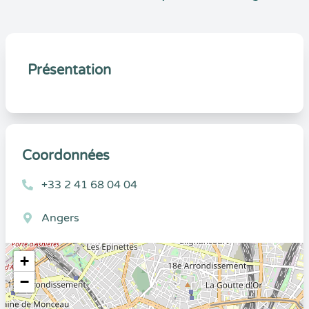
Présentation
Coordonnées
+33 2 41 68 04 04
Angers
+
−