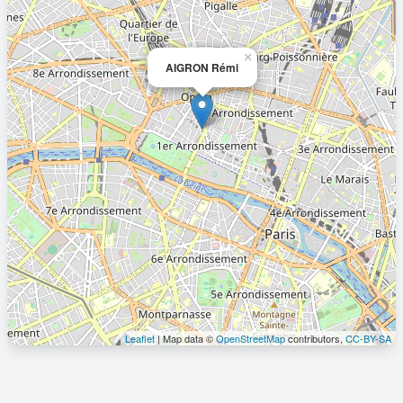
×
AIGRON Rémi
Leaflet
| Map data ©
OpenStreetMap
contributors,
CC-BY-SA