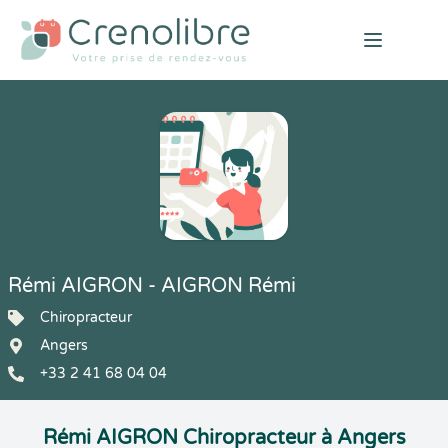
Open mai
Rémi AIGRON - AIGRON Rémi
Chiropracteur
Angers
+33 2 41 68 04 04
Rémi AIGRON Chiropracteur à Angers