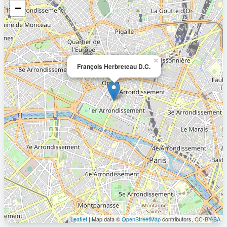
−
×
François Herbreteau D.C.
Leaflet
| Map data ©
OpenStreetMap
contributors,
CC-BY-SA