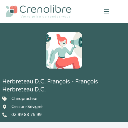
Open mai
Herbreteau D.C. François - François
Herbreteau D.C.
Chiropracteur
Cesson-Sévigné
02 99 83 75 99