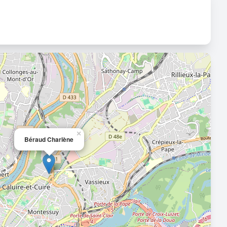
×
Béraud Charlène