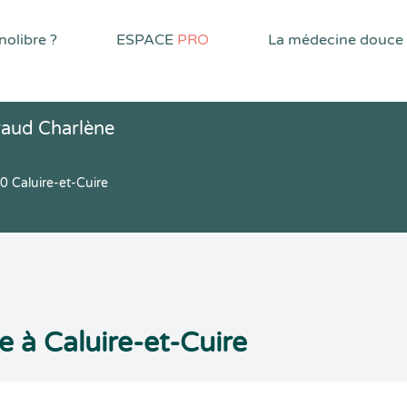
olibre ?
ESPACE
PRO
La médecine douce
raud Charlène
 Caluire-et-Cuire
 à Caluire-et-Cuire