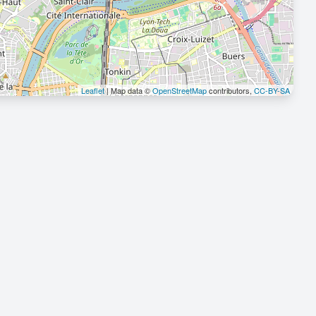
Leaflet
| Map data ©
OpenStreetMap
contributors,
CC-BY-SA