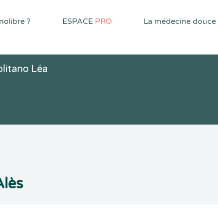
olibre ?
ESPACE
PRO
La médecine douce
litano Léa
Alès