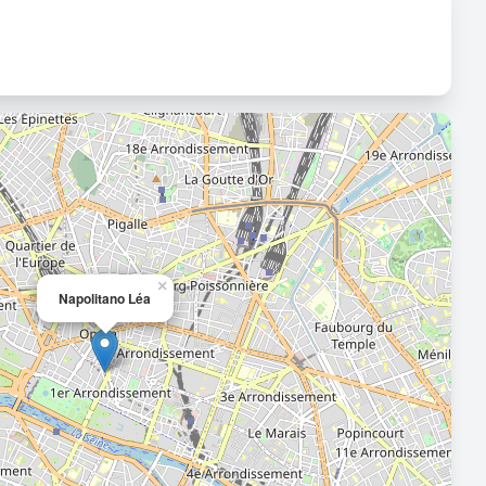
×
Napolitano Léa