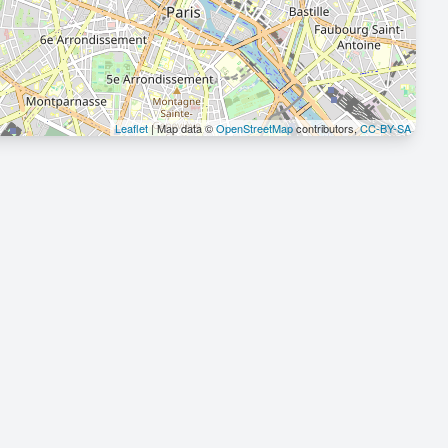
Leaflet
| Map data ©
OpenStreetMap
contributors,
CC-BY-SA