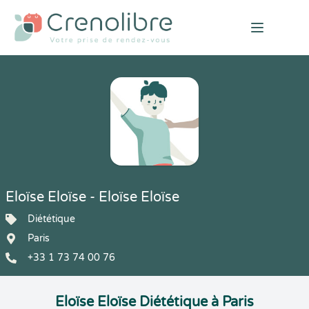
Open mai
Eloïse Eloïse - Eloïse Eloïse
Diététique
Paris
+33 1 73 74 00 76
Eloïse Eloïse Diététique à Paris