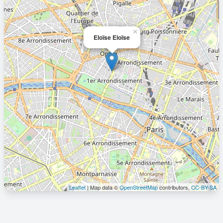
×
Eloïse Eloïse
Leaflet
| Map data ©
OpenStreetMap
contributors,
CC-BY-SA