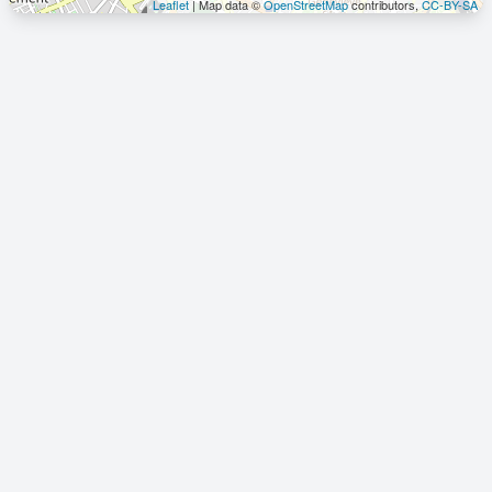
Leaflet
| Map data ©
OpenStreetMap
contributors,
CC-BY-SA