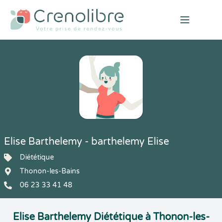
Open mai
Elise Barthelemy - barthelemy Elise
Diététique
Thonon-les-Bains
06 23 33 41 48
Elise Barthelemy Diététique à Thonon-les-