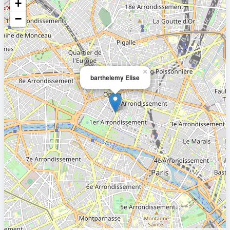
+
−
×
barthelemy Elise