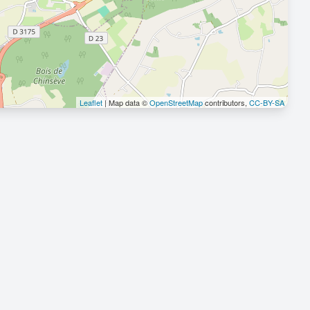
Leaflet
| Map data ©
OpenStreetMap
contributors,
CC-BY-SA