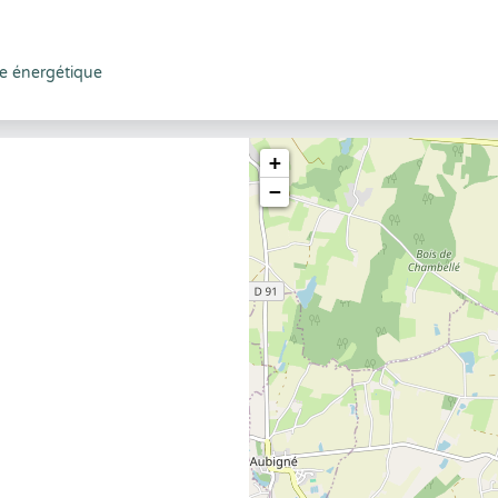
e énergétique
+
−