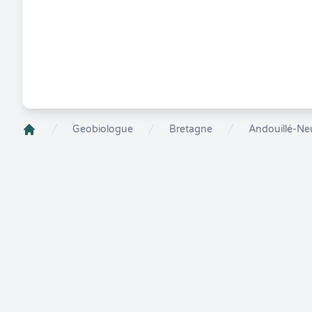
Geobiologue
Bretagne
Andouillé-Neu
Crenolibre