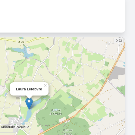
×
Laura Lefebvre