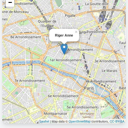
−
×
Riger Anne
Leaflet
| Map data ©
OpenStreetMap
contributors,
CC-BY-SA