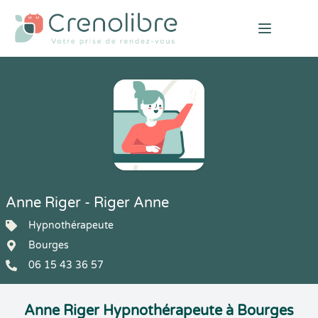
Open mai
Anne Riger - Riger Anne
Hypnothérapeute
Bourges
06 15 43 36 57
Anne Riger Hypnothérapeute à Bourges