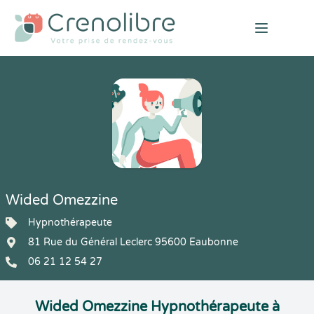
Open mai
Wided Omezzine
Hypnothérapeute
81 Rue du Général Leclerc 95600 Eaubonne
06 21 12 54 27
Wided Omezzine Hypnothérapeute à