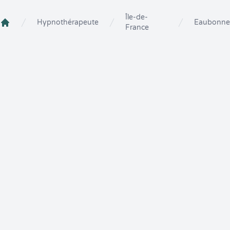
Île-de-
Hypnothérapeute
Eaubonne
France
Crenolibre