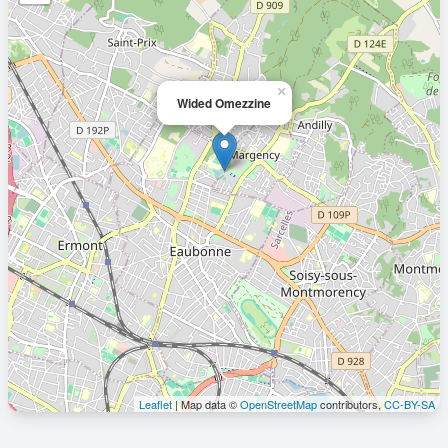
×
Wided Omezzine
Leaflet
| Map data ©
OpenStreetMap
contributors,
CC-BY-SA