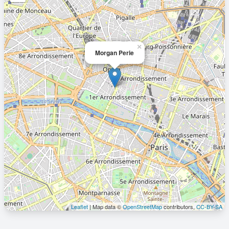
×
Morgan Perie
Leaflet
| Map data ©
OpenStreetMap
contributors,
CC-BY-SA