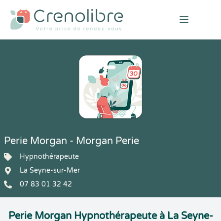
Open mai
Perie Morgan - Morgan Perie
Hypnothérapeute
La Seyne-sur-Mer
07 83 01 32 42
Perie Morgan Hypnothérapeute à La Seyne-