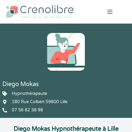
Open mai
Diego Mokas
Hypnothérapeute
180 Rue Colbert 59800 Lille
07 56 82 38 98
Diego Mokas Hypnothérapeute à Lille