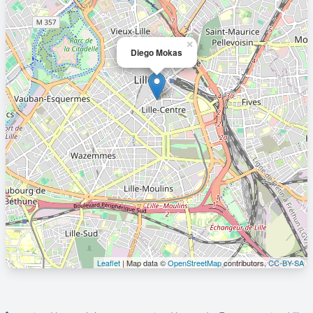
×
Diego Mokas
Leaflet
| Map data ©
OpenStreetMap
contributors,
CC-BY-SA