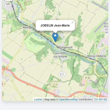
×
JOBELIN Jean-Marie
Leaflet
| Map data ©
OpenStreetMap
contributors,
CC-BY-SA