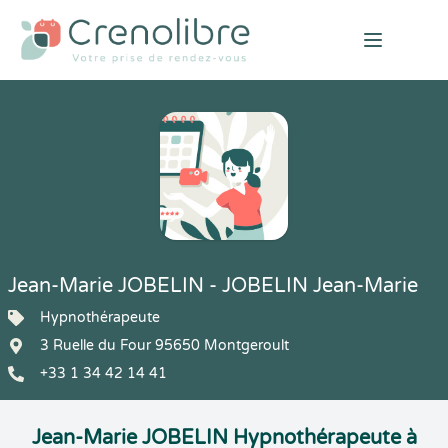
Open mai
Jean-Marie JOBELIN - JOBELIN Jean-Marie
Hypnothérapeute
3 Ruelle du Four 95650 Montgeroult
+33 1 34 42 14 41
Jean-Marie JOBELIN Hypnothérapeute à