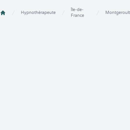
Île-de-
Hypnothérapeute
Montgeroult
France
Crenolibre