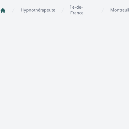
Île-de-
Hypnothérapeute
Montreuil
France
Crenolibre