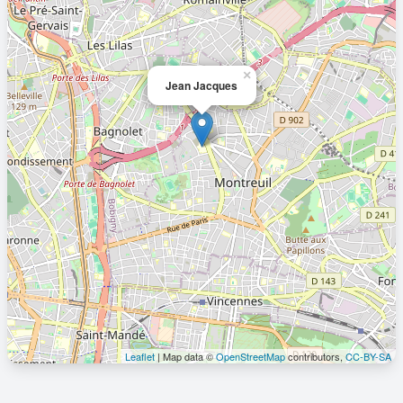
×
Jean Jacques
Leaflet
| Map data ©
OpenStreetMap
contributors,
CC-BY-SA