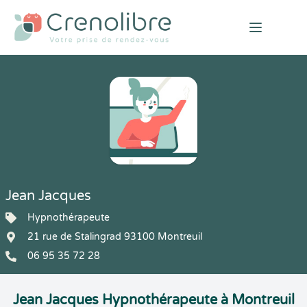
Open mai
Jean Jacques
Hypnothérapeute
21 rue de Stalingrad 93100 Montreuil
06 95 35 72 28
Jean Jacques Hypnothérapeute à Montreuil