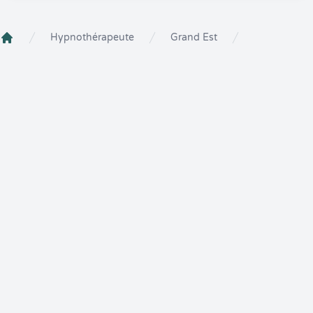
Hypnothérapeute
Grand Est
Crenolibre