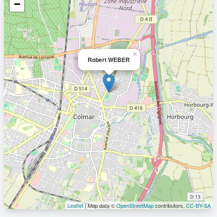
−
×
Robert WEBER
Leaflet
| Map data ©
OpenStreetMap
contributors,
CC-BY-SA