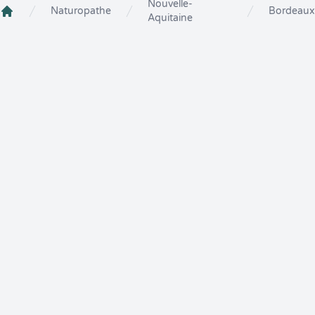
Nouvelle-
Naturopathe
Bordeaux
Aquitaine
Crenolibre