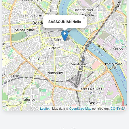
×
SASSOUNIAN Nella
Leaflet
| Map data ©
OpenStreetMap
contributors,
CC-BY-SA