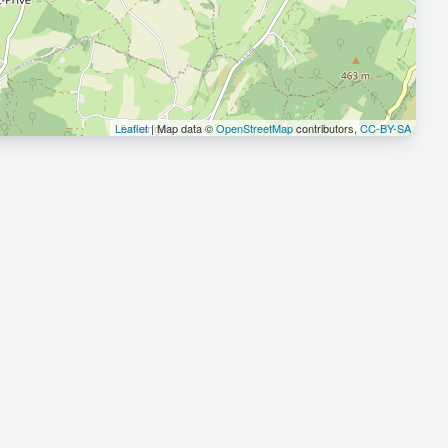
Leaflet
| Map data ©
OpenStreetMap
contributors,
CC-BY-SA