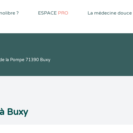
olibre ?
ESPACE
PRO
La médecine douce
e de la Pompe 71390 Buxy
 à Buxy