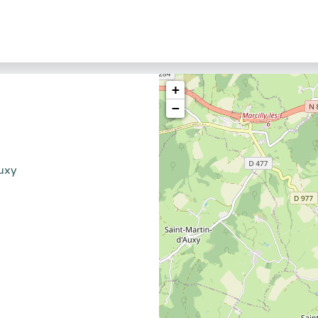
+
−
uxy