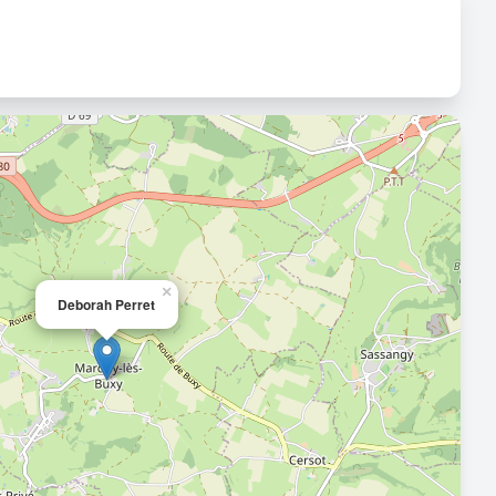
×
Deborah Perret