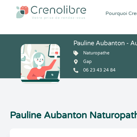
Pourquoi Cren
Pauline Aubanton - A
Naturopathe
Gap
06 23 43 24 84
Pauline Aubanton Naturopat