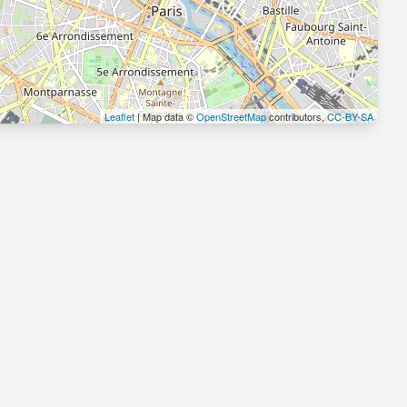
Leaflet
| Map data ©
OpenStreetMap
contributors,
CC-BY-SA