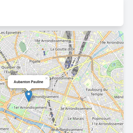
×
Aubanton Pauline