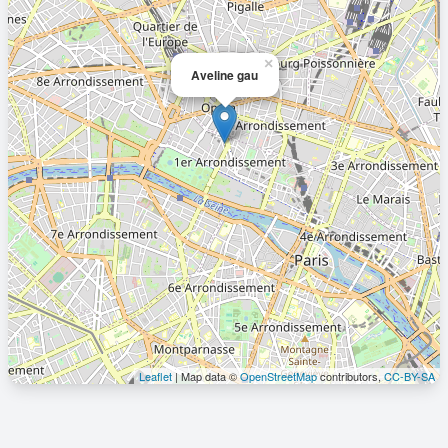
×
Aveline gau
Leaflet
| Map data ©
OpenStreetMap
contributors,
CC-BY-SA