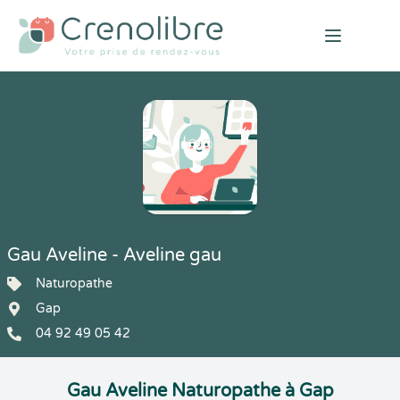
Open mai
Gau Aveline - Aveline gau
Naturopathe
Gap
04 92 49 05 42
Gau Aveline Naturopathe à Gap