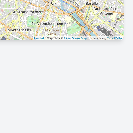
Leaflet
| Map data ©
OpenStreetMap
contributors,
CC-BY-SA