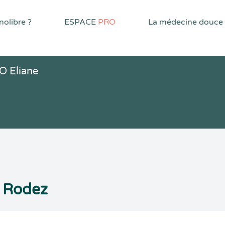
olibre ?
ESPACE
PRO
La médecine douce
O Eliane
 Rodez