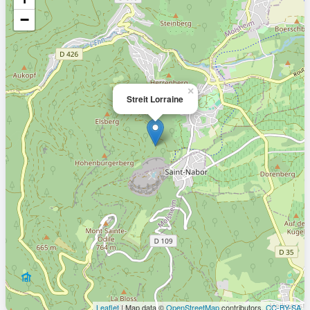
−
×
Streit Lorraine
Leaflet
| Map data ©
OpenStreetMap
contributors,
CC-BY-SA