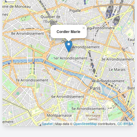
×
Cordier Marie
Leaflet
| Map data ©
OpenStreetMap
contributors,
CC-BY-SA