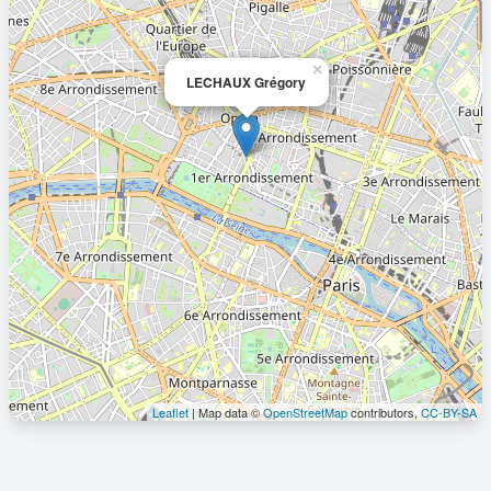
×
LECHAUX Grégory
Leaflet
| Map data ©
OpenStreetMap
contributors,
CC-BY-SA