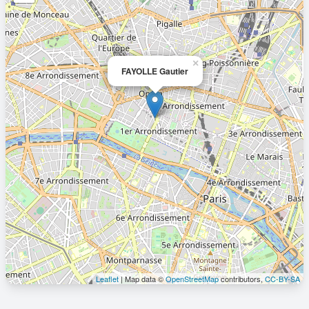
×
FAYOLLE Gautier
Leaflet
| Map data ©
OpenStreetMap
contributors,
CC-BY-SA