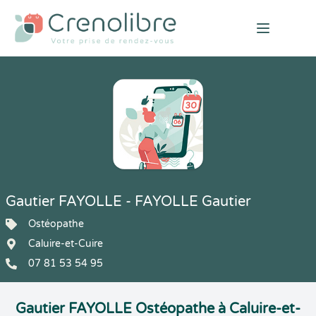
Open mai
Gautier FAYOLLE - FAYOLLE Gautier
Ostéopathe
Caluire-et-Cuire
07 81 53 54 95
Gautier FAYOLLE Ostéopathe à Caluire-et-