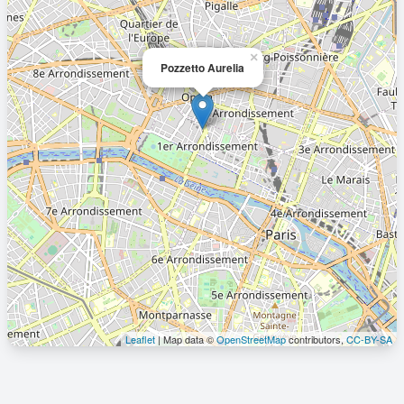
×
Pozzetto Aurelia
Leaflet
| Map data ©
OpenStreetMap
contributors,
CC-BY-SA