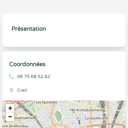
Présentation
Coordonnées
06 75 08 52 62
Creil
+
−