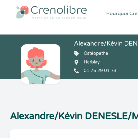
Pourquoi Cren
Alexandre/Kévin DE
Ostéopathe
Herblay
01 76 29 01 73
Alexandre/Kévin DENESLE/M