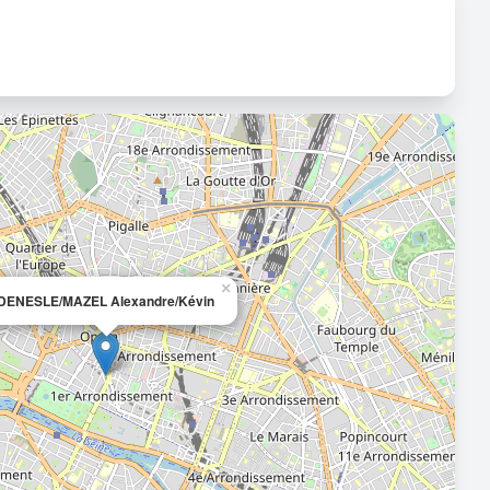
×
DENESLE/MAZEL Alexandre/Kévin