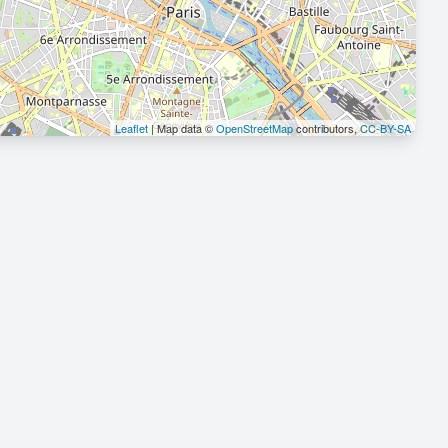
Leaflet
| Map data ©
OpenStreetMap
contributors,
CC-BY-SA